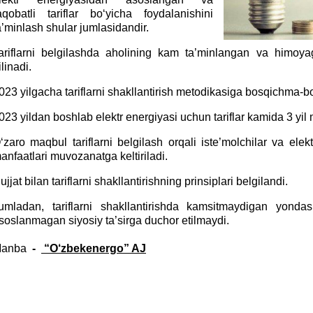
aqobatli tariflar bo‘yicha foydalanishini
a’minlash shular jumlasidandir.
ariflarni belgilashda aholining kam ta’minlangan va himoya
ilinadi.
023 yilgacha tariflarni shakllantirish metodikasiga bosqichma-bos
023 yildan boshlab elektr energiyasi uchun tariflar kamida 3 yil
‘zaro maqbul tariflarni belgilash orqali iste’molchilar va elekt
anfaatlari muvozanatga keltiriladi.
ujjat bilan tariflarni shakllantirishning prinsiplari belgilandi.
umladan, tariflarni shakllantirishda kamsitmaydigan yondashu
soslanmagan siyosiy ta’sirga duchor etilmaydi.
Manba
-
“O‘zbekenergo” AJ