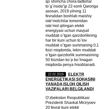
qo`shimcha chora-tadbirlar
to`g`risida”gi 22-sonli Qaroriga
asosan, 2019 yilning 11
fevralidan boshlab maishiy
iste’molchilar tomonidan
iste’mol qilingan elektr
energiyasi uchun mavjud
muddati o`tgan qarzdorlikning
har bir kuni uchun to`lov
muddati o`tgan summaning 0,1
foizi miqdorida, lekin muddati
o`tgan qarzdorlik summasining
50 foizidan ko`p bo`lmagan
miqdorda penya hisoblanadi.
ELEKTR
22.02.2019
ENERGETIKASI SOHASINI
YANADA ISLOH QILISH
VAZIFALARI BELGILANDI
O‘zbekiston Respublikasi
Prezidenti Shavkat Mirziyoev
20 fevral kuni elektr