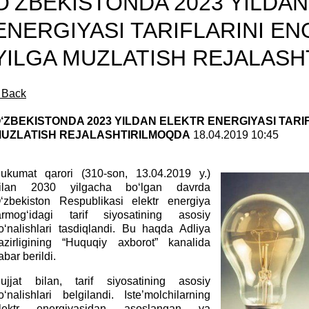
O‘ZBEKISTONDA 2023 YILDA
ENERGIYASI TARIFLARINI EN
YILGA MUZLATISH REJALAS
 Back
‘ZBEKISTONDA 2023 YILDAN ELEKTR ENERGIYASI TARI
UZLATISH REJALASHTIRILMOQDA
18.04.2019 10:45
ukumat qarori (310-son, 13.04.2019 y.)
ilan 2030 yilgacha
bo‘lgan davrda
‘zbekiston Respublikasi elektr energiya
armog‘idagi tarif siyosatining asosiy
o‘nalishlari tasdiqlandi. Bu haqda Adliya
azirligining “Huquqiy axborot” kanalida
abar berildi.
ujjat bilan, tarif siyosatining asosiy
o‘nalishlari belgilandi. Iste’molchilarning
lektr energiyasidan asoslangan va