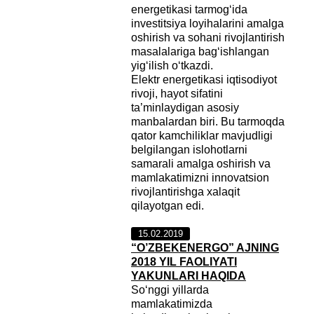
energetikasi tarmog‘ida
investitsiya loyihalarini amalga
oshirish va sohani rivojlantirish
masalalariga bag‘ishlangan
yig‘ilish o‘tkazdi.
Elektr energetikasi iqtisodiyot
rivoji, hayot sifatini
ta’minlaydigan asosiy
manbalardan biri. Bu tarmoqda
qator kamchiliklar mavjudligi
belgilangan islohotlarni
samarali amalga oshirish va
mamlakatimizni innovatsion
rivojlantirishga xalaqit
qilayotgan edi.
15.02.2019
“O’ZBEKENERGO” AJNING
2018 YIL FAOLIYATI
YAKUNLARI HAQIDA
So‘nggi yillarda
mamlakatimizda