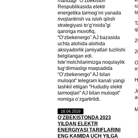
martdagi “O‘zbekiston
r
Respublikasida elektr
t
energetika tarmog‘ini yanada
rivojlantirish va isloh qilish
T
strategiyasi to‘g‘risida”gi
q
qaroriga muvofiq,
“O‘zbekenergo" AJ bazasida
2
uchta alohida-alohida
aksiyadorlik jamiyatlari tuzilishi
2
belgilangan edi.
Iste’molchilarimizga noqulaylik
O
tug‘dirmasligi maqsadida
m
“Oʻzbekenergo” AJ bilan
H
muloqot” telegram kanali yangi
tashkil etilgan “Hududiy elektr
J
tarmoqlari” AJ bilan muloqot”
a
nomiga o‘zgartirildi.
18.04.2019
O‘ZBEKISTONDA 2023
YILDAN ELEKTR
ENERGIYASI TARIFLARINI
ENG KAMIDA UCH YILGA