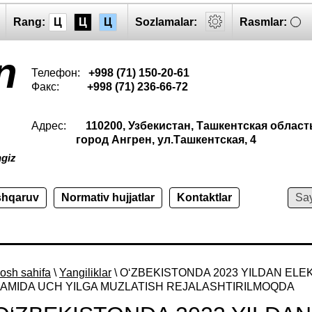
Rang:
Ц
Ц
Ц
Sozlamalar:
Rasmlar:
n
Телефон:
+998 (71) 150-20-61
Факс:
+998 (71) 236-66-72
Адрес:
110200, Узбекистан, Ташкентская област
город Ангрен, ул.Ташкентская, 4
ngiz
shqaruv
Normativ hujjatlar
Kontaktlar
osh sahifa
\
Yangiliklar
\ O‘ZBEKISTONDA 2023 YILDAN ELE
AMIDA UCH YILGA MUZLATISH REJALASHTIRILMOQDA