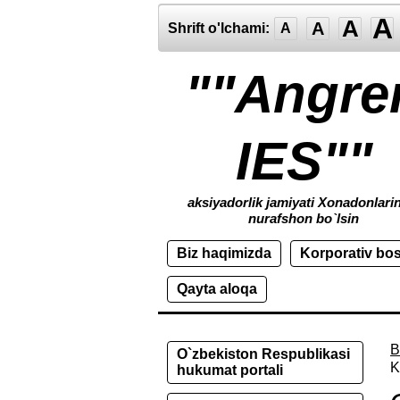
A
A
A
Shrift o'lchami:
A
""Angre
IES""
aksiyadorlik jamiyati Xonadonlari
nurafshon bo`lsin
Biz haqimizda
Korporativ bo
Qayta aloqa
B
O`zbekiston Respublikasi
K
hukumat portali