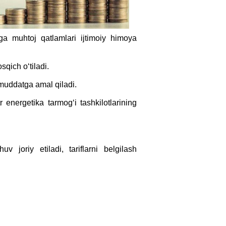
ga muhtoj qatlamlari ijtimoiy himoya
qich o‘tiladi.
 muddatga amal qiladi.
r energetika tarmog‘i tashkilotlarining
v joriy etiladi, tariflarni belgilash