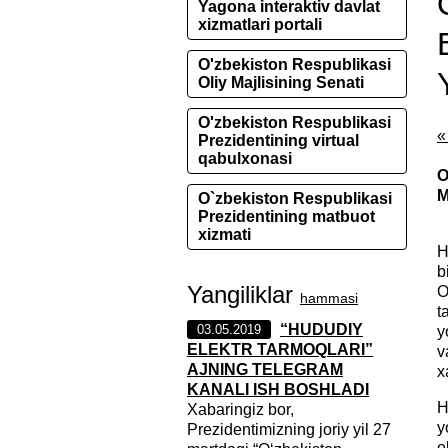
Yagona interaktiv davlat
xizmatlari portali
O'zbekiston Respublikasi
Oliy Majlisining Senati
O'zbekiston Respublikasi
«
Prezidentining virtual
qabulxonasi
O
M
O`zbekiston Respublikasi
Prezidentining matbuot
xizmati
H
b
Yangiliklar
O
hammasi
t
“HUDUDIY
03.05.2019
y
ELEKTR TARMOQLARI”
v
AJNING TELEGRAM
x
KANALI ISH BOSHLADI
H
Xabaringiz bor,
y
Prezidentimizning joriy yil 27
e