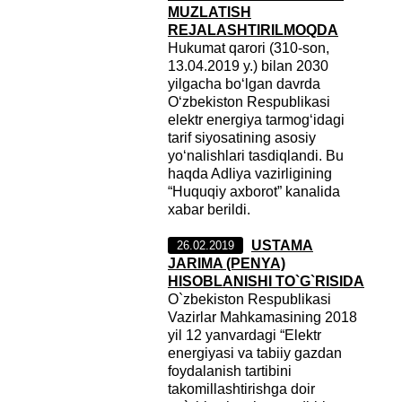
MUZLATISH
REJALASHTIRILMOQDA
Hukumat qarori (310-son,
13.04.2019 y.) bilan 2030
yilgacha bo‘lgan davrda
O‘zbekiston Respublikasi
elektr energiya tarmog‘idagi
tarif siyosatining asosiy
yo‘nalishlari tasdiqlandi. Bu
haqda Adliya vazirligining
“Huquqiy axborot” kanalida
xabar berildi.
USTAMA
26.02.2019
JARIMA (PENYA)
HISOBLANISHI TO`G`RISIDA
O`zbekiston Respublikasi
Vazirlar Mahkamasining 2018
yil 12 yanvardagi “Elektr
energiyasi va tabiiy gazdan
foydalanish tartibini
takomillashtirishga doir